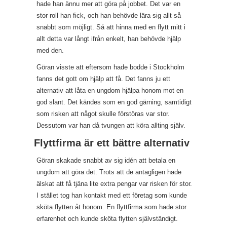
hade han ännu mer att göra på jobbet. Det var en
stor roll han fick, och han behövde lära sig allt så
snabbt som möjligt. Så att hinna med en flytt mitt i
allt detta var långt ifrån enkelt, han behövde hjälp
med den.
Göran visste att eftersom hade bodde i Stockholm
fanns det gott om hjälp att få. Det fanns ju ett
alternativ att låta en ungdom hjälpa honom mot en
god slant. Det kändes som en god gärning, samtidigt
som risken att något skulle förstöras var stor.
Dessutom var han då tvungen att köra allting själv.
Flyttfirma är ett bättre alternativ
Göran skakade snabbt av sig idén att betala en
ungdom att göra det. Trots att de antagligen hade
älskat att få tjäna lite extra pengar var risken för stor.
I stället tog han kontakt med ett företag som kunde
sköta flytten åt honom. En flyttfirma som hade stor
erfarenhet och kunde sköta flytten självständigt.