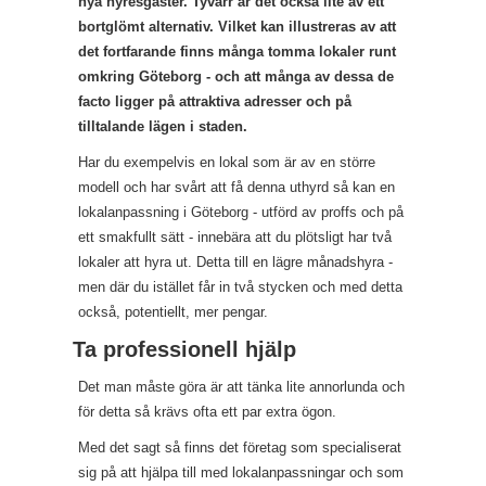
nya hyresgäster. Tyvärr är det också lite av ett
bortglömt alternativ. Vilket kan illustreras av att
det fortfarande finns många tomma lokaler runt
omkring Göteborg - och att många av dessa de
facto ligger på attraktiva adresser och på
tilltalande lägen i staden.
Har du exempelvis en lokal som är av en större
modell och har svårt att få denna uthyrd så kan en
lokalanpassning i Göteborg - utförd av proffs och på
ett smakfullt sätt - innebära att du plötsligt har två
lokaler att hyra ut. Detta till en lägre månadshyra -
men där du istället får in två stycken och med detta
också, potentiellt, mer pengar.
Ta professionell hjälp
Det man måste göra är att tänka lite annorlunda och
för detta så krävs ofta ett par extra ögon.
Med det sagt så finns det företag som specialiserat
sig på att hjälpa till med lokalanpassningar och som