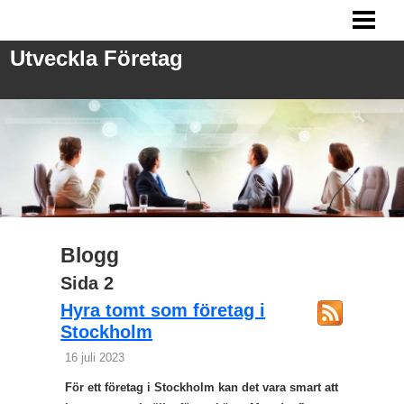
UTVECKLA FÖRETAG
Utveckla Företag
ANSTÄLLA PERSONAL
FRÅGOR VID REKRYTERING
MARKNADSFÖRING
BLOGG
Blogg
Sida 2
Hyra tomt som företag i
Stockholm
16 juli 2023
För ett företag i Stockholm kan det vara smart att