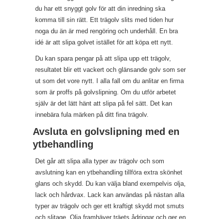
du har ett snyggt golv för att din inredning ska
komma till sin rätt. Ett trägolv slits med tiden hur
noga du än är med rengöring och underhåll. En bra
idé är att slipa golvet istället för att köpa ett nytt.
Du kan spara pengar på att slipa upp ett trägolv,
resultatet blir ett vackert och glänsande golv som ser
ut som det vore nytt. I alla fall om du anlitar en firma
som är proffs på golvslipning. Om du utför arbetet
själv är det lätt hänt att slipa på fel sätt. Det kan
innebära fula märken på ditt fina trägolv.
Avsluta en golvslipning med en
ytbehandling
Det går att slipa alla typer av trägolv och som
avslutning kan en ytbehandling tillföra extra skönhet
glans och skydd. Du kan välja bland exempelvis olja,
lack och hårdvax. Lack kan användas på nästan alla
typer av trägolv och ger ett kraftigt skydd mot smuts
och slitage. Olja framhäver träets ådringar och ger en