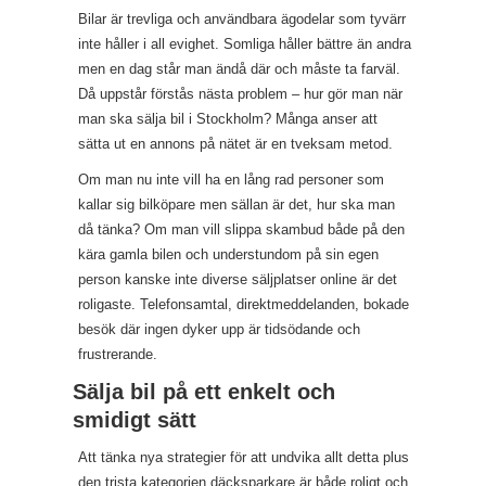
Bilar är trevliga och användbara ägodelar som tyvärr
inte håller i all evighet. Somliga håller bättre än andra
men en dag står man ändå där och måste ta farväl.
Då uppstår förstås nästa problem – hur gör man när
man ska sälja bil i Stockholm? Många anser att
sätta ut en annons på nätet är en tveksam metod.
Om man nu inte vill ha en lång rad personer som
kallar sig bilköpare men sällan är det, hur ska man
då tänka? Om man vill slippa skambud både på den
kära gamla bilen och understundom på sin egen
person kanske inte diverse säljplatser online är det
roligaste. Telefonsamtal, direktmeddelanden, bokade
besök där ingen dyker upp är tidsödande och
frustrerande.
Sälja bil på ett enkelt och
smidigt sätt
Att tänka nya strategier för att undvika allt detta plus
den trista kategorien däcksparkare är både roligt och