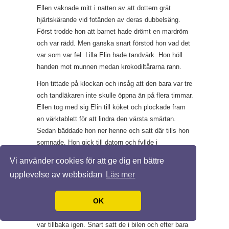
Ellen vaknade mitt i natten av att dottern grät
hjärtskärande vid fotänden av deras dubbelsäng.
Först trodde hon att barnet hade drömt en mardröm
och var rädd. Men ganska snart förstod hon vad det
var som var fel. Lilla Elin hade tandvärk. Hon höll
handen mot munnen medan krokodiltårarna rann.
Hon tittade på klockan och insåg att den bara var tre
och tandläkaren inte skulle öppna än på flera timmar.
Ellen tog med sig Elin till köket och plockade fram
en värktablett för att lindra den värsta smärtan.
Sedan bäddade hon ner henne och satt där tills hon
somnade. Hon gick till datorn och fyllde i
tandläkarens bokningsformulär.
Vi använder cookies för att ge dig en bättre
En snäll tandläkare
upplevelse av webbsidan
Läs mer
Så snart kliniken öppnade ringde de och Elin fick en
OK
tid för
akut tandvård i Solna
. Vid halv åtta fick hon
väcka Elin och hjälpa henne att klä sig. Tandvärken
var tillbaka igen. Snart satt de i bilen och efter bara