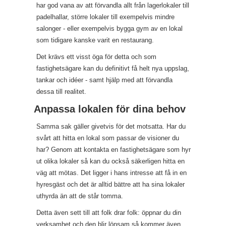
har god vana av att förvandla allt från lagerlokaler till
padelhallar, större lokaler till exempelvis mindre
salonger - eller exempelvis bygga gym av en lokal
som tidigare kanske varit en restaurang.
Det krävs ett visst öga för detta och som
fastighetsägare kan du definitivt få helt nya uppslag,
tankar och idéer - samt hjälp med att förvandla
dessa till realitet.
Anpassa lokalen för dina behov
Samma sak gäller givetvis för det motsatta. Har du
svårt att hitta en lokal som passar de visioner du
har? Genom att kontakta en fastighetsägare som hyr
ut olika lokaler så kan du också säkerligen hitta en
väg att mötas. Det ligger i hans intresse att få in en
hyresgäst och det är alltid bättre att ha sina lokaler
uthyrda än att de står tomma.
Detta även sett till att folk drar folk: öppnar du din
verksamhet och den blir lönsam så kommer även