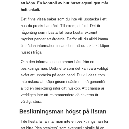
att köpa. En kontroll av hur huset egentligen mår
helt enkelt.
Det finns vissa saker som du inte vill upptäcka i ett
hus du precis har köpt. Till exempel fukt. Det är
någonting som i bästa fall bara kostar extremt
mycket pengar att åtgärda. Därför vill du alltid känna
till sådan information innan dess att du faktiskt köper
huset i fråga.
Och den informationen kommer bäst från en
besiktningsman. Detta eftersom det kan vara väldigt
svårt att upptäcka på egen hand. Du vill dessutom
inte riskera att köpa grisen i säcken – så genomför
alltid en besiktning inför ditt husköp. Att chansa är
verkligen inte att rekommendera då riskerna är
väldigt stora.
Besiktningsman högst på listan
I de flesta fall anlitar man inte en besiktningsman för
att hitta “dealbreakers” som eventuellt skulle få en