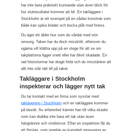
har inte bara praktiskt kunnande utan även blick för
hur slutresultatet kommer att bli. En takläggare i
Stockholm är ett exempel på en sådan konstnär som
både kan spika bräder och bocka plåt med finess.
Du äger ett äldre hus som du vårdat med stor
omsorg. Taken har du dock misskött, eftersom du
ogärna vill klättra upp på en stege för att se om
takplattorna ligger snett eller har blivit skadade. En
rad höststormar har dragit förbi och du misstänker att
allt inte står rätt till på taket.
Takläggare i Stockholm
inspekterar och lägger nytt tak
Du tar kontakt med en firma som sysslar med
takläggning i Stockholm
och en takläggare kommer
på besök. Av erfarenhet känner han till vilka skador
som kan drabba inte bara ett tak utan även
hängrännor och vindskivor. Efter en inspektion får du
ett förslag, som innebär en komplett renovering av