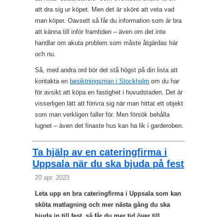
att dra sig ur köpet. Men det är skönt att veta vad
man köper. Oavsett så får du information som är bra
att känna till inför framtiden – även om det inte
handlar om akuta problem som måste åtgärdas här
och nu.
Så, med andra ord bör det stå högst på din lista att
kontakta en
besiktningsman i Stockholm
om du har
för avsikt att köpa en fastighet i huvudstaden. Det är
visserligen lätt att förivra sig när man hittat ett objekt
som man verkligen faller för. Men försök behålla
lugnet – även det finaste hus kan ha lik i garderoben.
Ta hjälp av en cateringfirma i
Uppsala när du ska bjuda på fest
20 apr. 2023
Leta upp en bra cateringfirma i Uppsala som kan
sköta matlagning och mer nästa gång du ska
bjuda in till fest, så får du mer tid över till