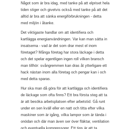
Något som är bra idag, med tanke på att elpriset hela
tiden stiger och givetvis också med tanke på att det
alltid är bra att sänka energiförbrukningen - detta
med miljön i åtanke.
Det viktigaste handlar om att identifiera och
kartlägga energianvändningen. Var kan man sätta in
insatserna - vad är det som drar mest el inom
företaget? Många företag har stora läckage i detta
och det spelar egentligen ingen roll vilken bransch
man tillhör: svångremmen kan dras åt ytterligare ett
hack nästan inom alla företag och pengar kan i och
med detta sparas.
Hur ska man då göra för att kartlägga och identifiera
de läckage som ofta finns? Ett bra första steg att ta
är att besöka arbetsplatsen efter arbetstid. Gå runt
under en sen kväll eller en natt och titta efter vilka
maskiner som är igång, vilka lampor som är tända i
onödan och där man även ser över fläktar, ventilation
och eventuella kompressorer. Ett tips är att ta