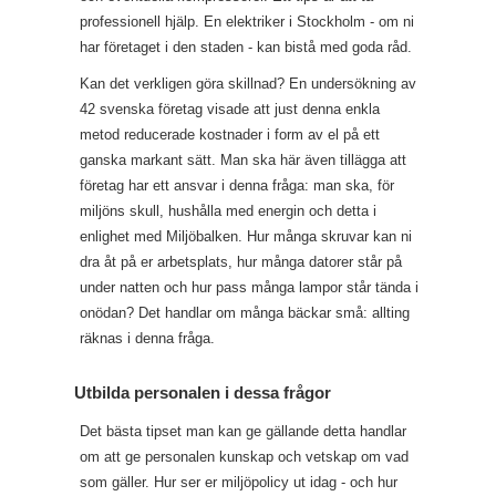
professionell hjälp. En elektriker i Stockholm - om ni
har företaget i den staden - kan bistå med goda råd.
Kan det verkligen göra skillnad? En undersökning av
42 svenska företag visade att just denna enkla
metod reducerade kostnader i form av el på ett
ganska markant sätt. Man ska här även tillägga att
företag har ett ansvar i denna fråga: man ska, för
miljöns skull, hushålla med energin och detta i
enlighet med Miljöbalken. Hur många skruvar kan ni
dra åt på er arbetsplats, hur många datorer står på
under natten och hur pass många lampor står tända i
onödan? Det handlar om många bäckar små: allting
räknas i denna fråga.
Utbilda personalen i dessa frågor
Det bästa tipset man kan ge gällande detta handlar
om att ge personalen kunskap och vetskap om vad
som gäller. Hur ser er miljöpolicy ut idag - och hur