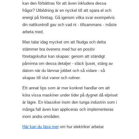
kan den förbättras för att även inkludera dessa
frågor? Utbildning är en nyckel till att spara el och
energi på företag. Gå igenom vilka svar exempelvis
din nattkontroll gav och vad ni - tillsammans - måste
arbeta med.
Man talar idag mycket om att Nudga och detta
stämmer bra överens med hur en positiv
företagskultur kan skapas: genom att ständigt
påminna om dessa detaljer - släck ljuset, stäng av
datorn när du lämnar jobbet och så vidare - så
skapas till slut vanor och rutiner.
Ett annat tips som är mer konkret handlar om att
köra vissa maskiner under tider på dygnet då elpriset
är lägre. En klassiker inom den tunga industrin som i
många fall även kan appliceras och implementeras
inom andra områden.
Här kan du läsa mer
om hur elektriker arbetar.