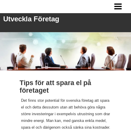
UTVECKLA FÖRETAG
Utveckla Företag
ANSTÄLLA PERSONAL
FRÅGOR VID REKRYTERING
MARKNADSFÖRING
BLOGG
Tips för att spara el på
företaget
Det finns stor potential för svenska företag att spara
el och detta dessutom utan att behöva göra några
större investeringar i exempelvis utrustning som drar
mindre energi. Man kan, med ganska enkla medel,
spara el och därigenom också sänka sina kostnader.