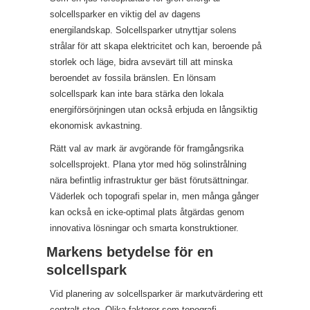
solcellsparker en viktig del av dagens
energilandskap. Solcellsparker utnyttjar solens
strålar för att skapa elektricitet och kan, beroende på
storlek och läge, bidra avsevärt till att minska
beroendet av fossila bränslen. En lönsam
solcellspark kan inte bara stärka den lokala
energiförsörjningen utan också erbjuda en långsiktig
ekonomisk avkastning.
Rätt val av mark är avgörande för framgångsrika
solcellsprojekt. Plana ytor med hög solinstrålning
nära befintlig infrastruktur ger bäst förutsättningar.
Väderlek och topografi spelar in, men många gånger
kan också en icke-optimal plats åtgärdas genom
innovativa lösningar och smarta konstruktioner.
Markens betydelse för en
solcellspark
Vid planering av solcellsparker är markutvärdering ett
centralt steg. Olika faktorer som topografi,