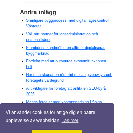
Andra inlägg
Smidigare byggprocess med digital lägeskontroll i
Västerås
Välj rätt partner för löneadministration och
personalfrågor
Framtidens kundmöte i en alltmer digitaliserad
byggmarknad
Fördelar med att outsourca ekonomifunktionen
helt
Hur man skapar en röd tråd mellan giveaways och
företagets värdegrund
Allt viktigare för företag att anlita en SEO-byrå
2025
Många fördelar med kontorsstädning i Solna
3PL – tredjepartslogistikens potential för snabba
Vi använder cookies för att ge dig en bättre
lösningar
upplevelse av webbsidan
Läs mer
Revisorernas oumbärliga roll för
bostadsrättsföreningars stabilitet