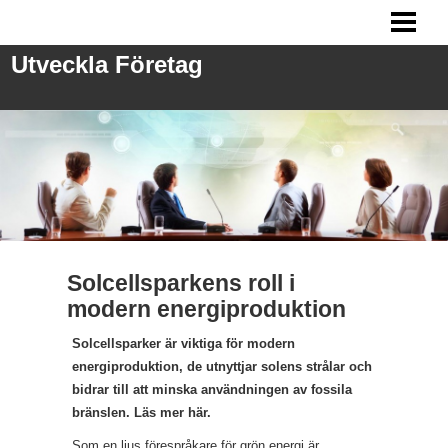
UTVECKLA FÖRETAG
Utveckla Företag
ANSTÄLLA PERSONAL
FRÅGOR VID REKRYTERING
MARKNADSFÖRING
BLOGG
Solcellsparkens roll i
modern energiproduktion
Solcellsparker är viktiga för modern
energiproduktion, de utnyttjar solens strålar och
bidrar till att minska användningen av fossila
bränslen. Läs mer här.
Som en ljus förespråkare för grön energi är