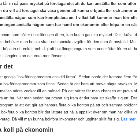
 får in så pass mycket på företagandet att du kan anställa fler som utf
 du vill att företaget ska växa genom att kunna erbjuda fler och annorlun
nställa någon som kan komplettera en. I vilket fall kommer man förr elle
tt antingen anställa någon som har hand om ekonomin eller köpa in en såd
ekonom som håller i bokföringen åt en, kan kosta ganska mycket. Dels krävs d
 dels behöver man betala skatt och sociala avgifter för den som är anställd.
t köpa in ett enkelt och digitalt bokflringsprogram som underlättar för en att hå
h i längden kan det vara mer lönsamt.
r det
tt googla "bokföringsprogram enskild firma". Sedan borde det komma flera fö
a bokföringsprogram som finns. Sedan är det bara att prova några stycken.
mellan några veckor till en månad. På det sättet får man chansen att pröva si
 att ha. När man sedan har provat sig fram är det bara att skaffa sig ett. D
program är att det går att hantera flera olika konton på ett och samma bokför
okföra olika konton blir det lättare att hålla uppsikt över om man har olika
etag. Då vill man kunna bokföra inkomster och utgifter skilt för sig.
Läs mer 
la koll på ekonomin