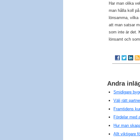
Har man olika ve
man hålla koll p
lönsamma, vilka 
att man satsar m
som inte är det.
lönsamt och som 
Andra inlä
Smidigare bygg
Välj rätt partn
Framtidens kun
Fördelar med a
Hur man skapa
Allt viktigare 