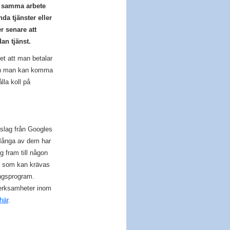
ör samma arbete
da tjänster eller
r senare att
an tjänst.
et att man betalar
 Men man kan komma
lla koll på
rslag från Googles
 Många av dem har
g fram till någon
et som kan krävas
ingsprogram.
 verksamheter inom
här
.