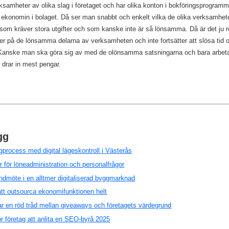
ksamheter av olika slag i företaget och har olika konton i bokföringsprogram
å ekonomin i bolaget. Då ser man snabbt och enkelt vilka de olika verksamhe
som kräver stora utgifter och som kanske inte är så lönsamma. Då är det ju
er på de lönsamma delarna av verksamheten och inte fortsätter att slösa tid
 Kanske man ska göra sig av med de olönsamma satsningarna och bara arbet
drar in mest pengar.
gg
process med digital lägeskontroll i Västerås
er för löneadministration och personalfrågor
dmöte i en alltmer digitaliserad byggmarknad
tt outsourca ekonomifunktionen helt
r en röd tråd mellan giveaways och företagets värdegrund
för företag att anlita en SEO-byrå 2025