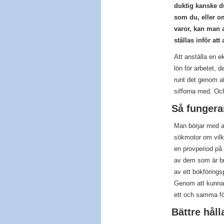
duktig kanske du
som du, eller om
varor, kan man a
ställas inför a
Att anställa en 
lön för arbetet,
runt det genom at
sifforna med. Oc
Så fungera
Man börjar med a
sökmotor om vilk
en provperiod på 
av dem som är bra
av ett bokförings
Genom att kunna b
ett och samma för
Bättre hål