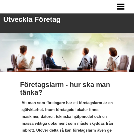
UTVECKLA FÖRETAG
Utveckla Företag
ANSTÄLLA PERSONAL
FRÅGOR VID REKRYTERING
MARKNADSFÖRING
BLOGG
Företagslarm - hur ska man
tänka?
Att man som företagare har ett företagslarm är en
självklarhet. Inom företagets lokaler finns
maskiner, datorer, tekniska hjälpmedel och en
massa viktiga dokument som måste skyddas från
inbrott. Utöver detta så kan företagslarm även ge