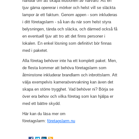
handlar om att skapa illusionen av närvaro. Att en
tjuv gärna opererar i mörker och helst vill se släckta
lampor är ett faktum. Genom appen - som inkluderas
i ditt företagslarm - så kan du när som helst styra
belysningen, tända och släcka, och därmed också få
en eventuell tjuv att tro att det finns personer i
lokalen. En enkel lösning som definitivt bör finnas
med i paketet.
Alla företag behöver inte ha ett komplett paket. Men,
de flesta kommer att behöva företagslarm som
åtminstone inkluderar brandlarm och inbrottslarm. Att
välja exempelvis kameraövervakning kan även det
skapa en större trygghet. Vad behöver ni? Börja se
över era behov och vilka företag som kan hjälpa er
med ett bättre skydd.
Här kan du läsa mer om
företagslarm:
företagslarm.nu