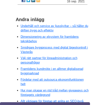
16 sep. 2021
Andra inlägg
Underhåll och service av ljusskyltar – så håller du
driften trygg och effektiv
Dimensionering av elsystem för framtidens
teknikbehov
Smidigare byggprocess med digital lägeskontroll i
Västerås
Välj rätt partner för löneadministration och
personalfrågor
Framtidens kundmöte i en alltmer digitaliserad
byggmarknad
Fördelar med att outsourca ekonomifunktionen
helt
Hur man skapar en röd tråd mellan giveaways och
företagets värdegrund
Allt viktigare för företag att anlita en SEO-byrå