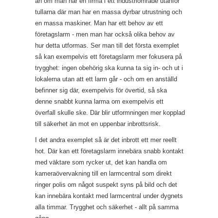
än om man har en firma i ett industriområde utanför
tullarna där man har en massa dyrbar utrustning och
en massa maskiner. Man har ett behov av ett
företagslarm - men man har också olika behov av
hur detta utformas. Ser man till det första exemplet
så kan exempelvis ett företagslarm mer fokusera på
trygghet: ingen obehörig ska kunna ta sig in- och ut i
lokalerna utan att ett larm går - och om en anställd
befinner sig där, exempelvis för övertid, så ska
denne snabbt kunna larma om exempelvis ett
överfall skulle ske. Där blir utformningen mer kopplad
till säkerhet än mot en uppenbar inbrottsrisk.
I det andra exemplet så är det inbrott ett mer reellt
hot. Där kan ett företagslarm innebära snabb kontakt
med väktare som rycker ut, det kan handla om
kameraövervakning till en larmcentral som direkt
ringer polis om något suspekt syns på bild och det
kan innebära kontakt med larmcentral under dygnets
alla timmar. Trygghet och säkerhet - allt på samma