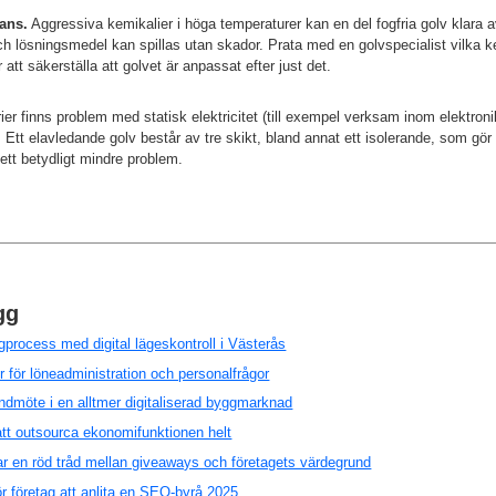
ans.
Aggressiva kemikalier i höga temperaturer kan en del fogfria golv klara a
ch lösningsmedel kan spillas utan skador. Prata med en golvspecialist vilka k
 att säkerställa att golvet är anpassat efter just det.
rier finns problem med statisk elektricitet (till exempel verksam inom elektron
Ett elavledande golv består av tre skikt, bland annat ett isolerande, som gör 
ir ett betydligt mindre problem.
gg
process med digital lägeskontroll i Västerås
er för löneadministration och personalfrågor
dmöte i en alltmer digitaliserad byggmarknad
tt outsourca ekonomifunktionen helt
r en röd tråd mellan giveaways och företagets värdegrund
för företag att anlita en SEO-byrå 2025