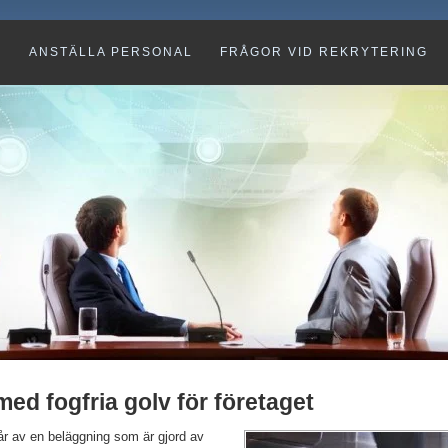
G
ANSTÄLLA PERSONAL
FRÅGOR VID REKRYTERING
med fogfria golv för företaget
r av en beläg
gning som är gjord av