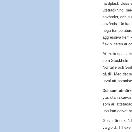
härdplast. Dess 
utsträckning, be
använder, och h
används. De kan t
höga temperature
aggressiva kemika
flexibiliteten är 
Att hitta speciali
som Stockholm, G
Norrtälje och Söd
gå till. Med det s
urval att botanis
Det som utmärke
yta, utan skarvar
som är lättstäda
upp kan golvet an
Golvet är också f
välgjord. Till ex