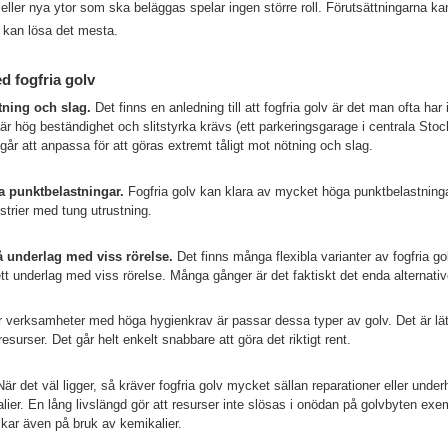
ller nya ytor som ska beläggas spelar ingen större roll. Förutsättningarna ka
g kan lösa det mesta.
d fogfria golv
tning och slag.
Det finns en anledning till att fogfria golv är det man ofta har 
där hög beständighet och slitstyrka krävs (ett parkeringsgarage i centrala Stock
går att anpassa för att göras extremt tåligt mot nötning och slag.
a punktbelastningar.
Fogfria golv kan klara av mycket höga punktbelastninga
ustrier med tung utrustning.
 underlag med viss rörelse.
Det finns många flexibla varianter av fogfria go
ett underlag med viss rörelse. Många gånger är det faktiskt det enda alternativ
 verksamheter med höga hygienkrav är passar dessa typer av golv. Det är lätt
resurser. Det går helt enkelt snabbare att göra det riktigt rent.
är det väl ligger, så kräver fogfria golv mycket sällan reparationer eller under
lier. En lång livslängd gör att resurser inte slösas i onödan på golvbyten exem
skar även på bruk av kemikalier.