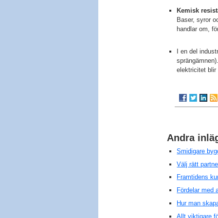
Kemisk resist
Baser, syror o
handlar om, för
I en del indust
sprängämnen). 
elektricitet bl
Andra inlä
Smidigare bygg
Välj rätt partn
Framtidens kun
Fördelar med a
Hur man skapa
Allt viktigare 