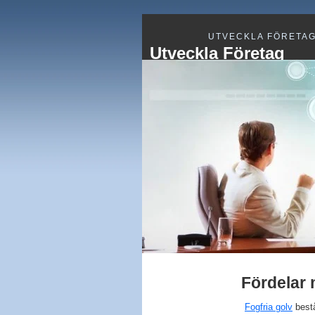
UTVECKLA FÖRETA
Utveckla Företag
Fördelar 
Fogfria golv
bestå