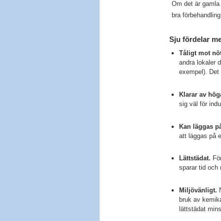
Om det är gamla e
bra förbehandlin
Sju fördelar me
Tåligt mot nö
andra lokaler 
exempel). Det 
Klarar av hög
sig väl för ind
Kan läggas på
att läggas på 
Lättstädat.
För
sparar tid och 
Miljövänligt.
N
bruk av kemika
lättstädat min