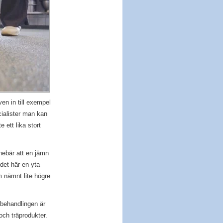
n in till exempel
cialister man kan
 ett lika stort
nebär att en jämn
 det här en yta
 nämnt lite högre
rbehandlingen är
och träprodukter.