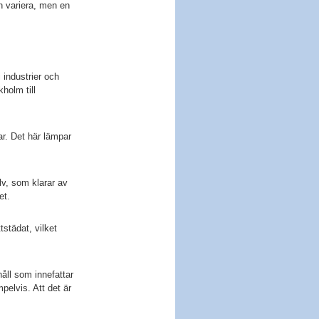
n variera, men en
i industrier och
holm till
r. Det här lämpar
lv, som klarar av
et.
städat, vilket
håll som innefattar
pelvis. Att det är