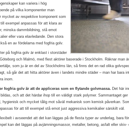
egenskaper kan variera i hög
roende på vilka komponenter man
ur mycket av respektive komponent som
ill exempel anpassas för att klara av
r, minska dammbildning, stå emot
lier eller vara elavledande. Den stora
också en av fördelarna med fogfria golv.
ster på fogfria golv är enklast i storstäder
öteborg och Malmö, med flest aktörer baserade i Stockholm. Räknar man äve
ertälje, som ju är en del av Stockholms län, så finns det en rad olika golvspe
agt, så går det att hitta aktörer även i landets mindre städer – man har bara inte
era inom.
r fogfria golv är att de appliceras som en flytande golvmassa.
Det här in
 bildas, och att det härdar ihop till en väldigt stark polymer. Sammantaget ger
d, hygienisk och mycket tålig mot såväl mekanisk som kemisk påverkan. Som
passas för att till exempel stå emot just aggressiva kemikalier särskilt väl.
lexibelt i avseendet att det kan läggas på de flesta typer av underlag, bara fö
empel kan det läggas på avjämningsmassor, metaller, betong, asfalt eller skiv- 