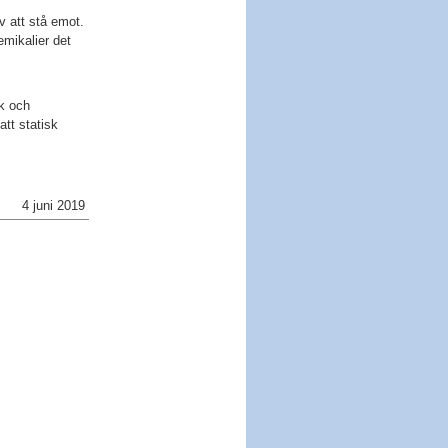
v att stå emot.
emikalier det
ik och
att statisk
4 juni 2019