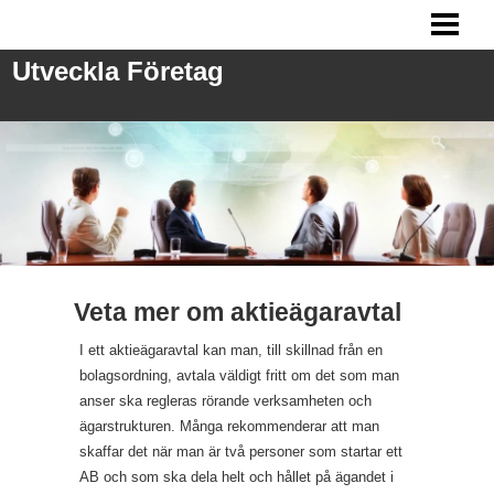
UTVECKLA FÖRETAG
Utveckla Företag
ANSTÄLLA PERSONAL
FRÅGOR VID REKRYTERING
MARKNADSFÖRING
BLOGG
Veta mer om aktieägaravtal
I ett aktieägaravtal kan man, till skillnad från en
bolagsordning, avtala väldigt fritt om det som man
anser ska regleras rörande verksamheten och
ägarstrukturen. Många rekommenderar att man
skaffar det när man är två personer som startar ett
AB och som ska dela helt och hållet på ägandet i