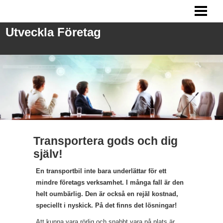
UTVECKLA FÖRETAG
Utveckla Företag
ANSTÄLLA PERSONAL
FRÅGOR VID REKRYTERING
MARKNADSFÖRING
BLOGG
Transportera gods och dig
själv!
En transportbil inte bara underlättar för ett
mindre företags verksamhet. I många fall är den
helt oumbärlig. Den är också en rejäl kostnad,
speciellt i nyskick. På det finns det lösningar!
Att kunna vara rörlig och snabbt vara på plats är