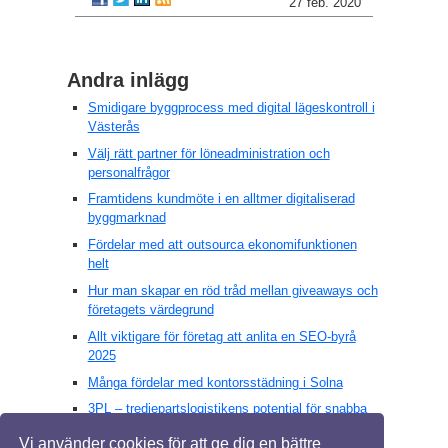
27 feb. 2020
Andra inlägg
Smidigare byggprocess med digital lägeskontroll i
Västerås
Välj rätt partner för löneadministration och
personalfrågor
Framtidens kundmöte i en alltmer digitaliserad
byggmarknad
Fördelar med att outsourca ekonomifunktionen
helt
Hur man skapar en röd tråd mellan giveaways och
företagets värdegrund
Allt viktigare för företag att anlita en SEO-byrå
2025
Många fördelar med kontorsstädning i Solna
3PL – tredjepartslogistikens potential för snabba
lösningar
Vi använder cookies för att ge dig en bättre