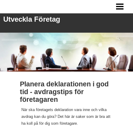
UTVECKLA FÖRETAG
Utveckla Företag
ANSTÄLLA PERSONAL
FRÅGOR VID REKRYTERING
MARKNADSFÖRING
BLOGG
Planera deklarationen i god
tid - avdragstips för
företagaren
När ska företagets deklaration vara inne och vilka
avdrag kan du göra? Det här är saker som är bra att
ha koll på för dig som företagare.