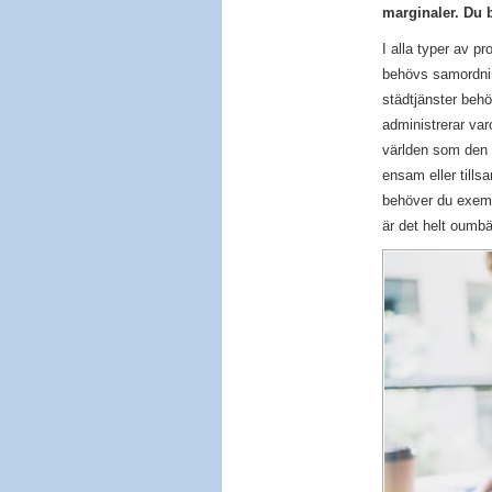
marginaler. Du b
I alla typer av p
behövs samordning
städtjänster beh
administrerar var
världen som den s
ensam eller till
behöver du exempe
är det helt oumbär