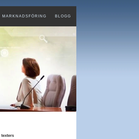
MARKNADSFÖRING
BLOGG
 texters