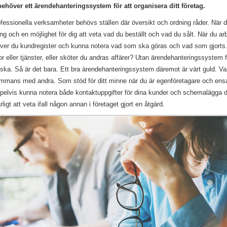
ehöver ett ärendehanteringssystem för att organisera ditt företag.
rofessionella verksamheter behövs ställen där översikt och ordning råder. När d
 och en möjlighet för dig att veta vad du beställt och vad du sålt. När du a
över du kundregister och kunna notera vad som ska göras och vad som gjorts. 
or eller tjänster, eller sköter du andras affärer? Utan ärendehanteringssystem 
ka. Så är det bara. Ett bra ärendehanteringssystem däremot är värt guld. Var
sammans med andra. Som stöd för ditt minne när du är egenföretagare och ensa
lvis kunna notera både kontaktuppgifter för dina kunder och schemalägga din 
ligt att veta ifall någon annan i företaget gjort en åtgärd.