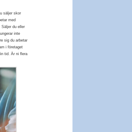
u säljer skor
rbetar med
Säljer du eller
fungerar inte
e sig du arbetar
m i företaget
tid. Är ni flera