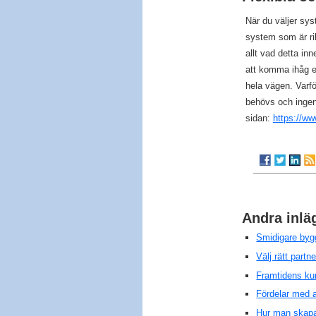
När du väljer sys
system som är rik
allt vad detta in
att komma ihåg e
hela vägen. Varfö
behövs och ingen
sidan:
https://w
Andra inlä
Smidigare bygg
Välj rätt partn
Framtidens kun
Fördelar med a
Hur man skapa