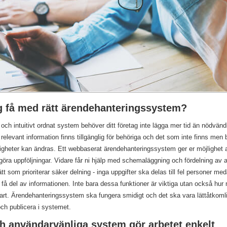
g få med rätt ärendehanteringssystem?
och intuitivt ordnat system behöver ditt företag inte lägga mer tid än nödvändi
ll relevant information finns tillgänglig för behöriga och det som inte finns me
ktigheter kan ändras. Ett webbaserat ärendehanteringssystem ger er möjlighet a
t göra uppföljningar. Vidare får ni hjälp med schemaläggning och fördelning av ar
tt som prioriterar säker delning - inga uppgifter ska delas till fel personer me
få del av informationen. Inte bara dessa funktioner är viktiga utan också hur
art. Ärendehanteringssystem ska fungera smidigt och det ska vara lättåtkomli
ch publicera i systemet.
ch användarvänliga system gör arbetet enkelt