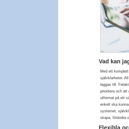
Vad kan ja
Med ett komplett 
självklarheter. A
läggas till. Fela
prioritera och at
utformat på ett sä
enkelt ska kunna 
systemet, självkl
skapa, förändra o
Flexibla o