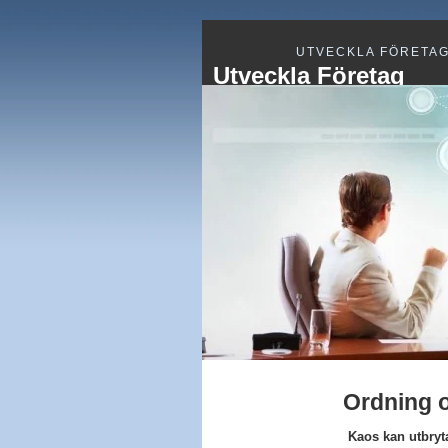
UTVECKLA FÖRETA
Utveckla Företag
Ordning 
Kaos kan utbryta