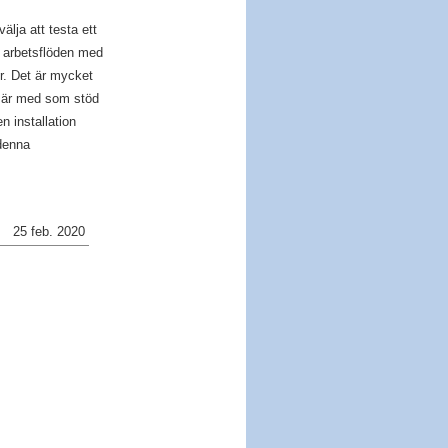
älja att testa ett
r arbetsflöden med
er. Det är mycket
m är med som stöd
n installation
denna
25 feb. 2020