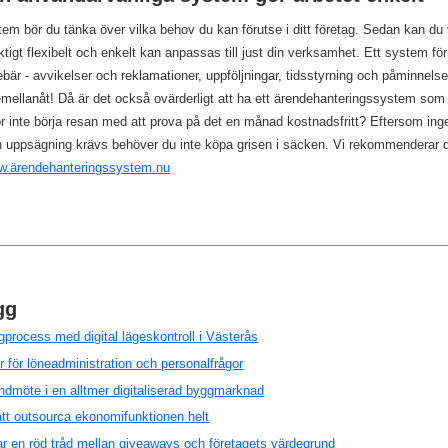
tem bör du tänka över vilka behov du kan förutse i ditt företag. Sedan kan du v
tigt flexibelt och enkelt kan anpassas till just din verksamhet. Ett system fö
nebär - avvikelser och reklamationer, uppföljningar, tidsstyrning och påminnels
mellanåt! Då är det också ovärderligt att ha ett ärendehanteringssystem so
r inte börja resan med att prova på det en månad kostnadsfritt? Eftersom inge
 uppsägning krävs behöver du inte köpa grisen i säcken. Vi rekommenderar 
ww.ärendehanteringssystem.nu
gg
process med digital lägeskontroll i Västerås
er för löneadministration och personalfrågor
dmöte i en alltmer digitaliserad byggmarknad
tt outsourca ekonomifunktionen helt
r en röd tråd mellan giveaways och företagets värdegrund