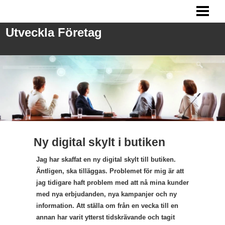
UTVECKLA FÖRETAG
Utveckla Företag
ANSTÄLLA PERSONAL
FRÅGOR VID REKRYTERING
MARKNADSFÖRING
BLOGG
Ny digital skylt i butiken
Jag har skaffat en ny digital skylt till butiken.
Äntligen, ska tilläggas. Problemet för mig är att
jag tidigare haft problem med att nå mina kunder
med nya erbjudanden, nya kampanjer och ny
information. Att ställa om från en vecka till en
annan har varit ytterst tidskrävande och tagit