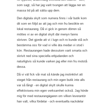
som sagt, så har jag varit tvungen att lägga ner en
massa tid på att sätta upp dem.
Den digitala skylt som numera finns i vår butik kom
dit som en följd av att jag och min fru besökte en
lokal restaurang. Då vi gick in genom dörren så
möttes vi av en digital skylt där menyn fanns
skriven. Det gjorde att vi i lugn och ro kunde stå och
bestämma oss för vad vi ville äta medan vi stod i
kön. Restaurangen hade dessutom varit smarta och
skrivit ned sina speciella erbjudanden och
naturligtvis så kunde varken jag eller min fru motstå
dessa.
Då vi väl fick vår mat så kände jag instinktivt att
steget från restaurang och min egen butik inte alls
var så långt - en digital skylt skulle kunna
effektivisera min egen verksamhet också. Jag hörde
mig för med restaurangägaren om vilken leverantör
han valt, vilka fördelar - och eventuella nackdelar