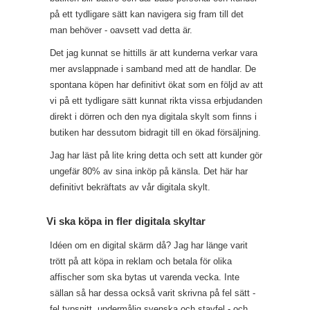
på ett tydligare sätt kan navigera sig fram till det
man behöver - oavsett vad detta är.
Det jag kunnat se hittills är att kunderna verkar vara
mer avslappnade i samband med att de handlar. De
spontana köpen har definitivt ökat som en följd av att
vi på ett tydligare sätt kunnat rikta vissa erbjudanden
direkt i dörren och den nya digitala skylt som finns i
butiken har dessutom bidragit till en ökad försäljning.
Jag har läst på lite kring detta och sett att kunder gör
ungefär 80% av sina inköp på känsla. Det här har
definitivt bekräftats av vår digitala skylt.
Vi ska köpa in fler digitala skyltar
Idéen om en digital skärm då? Jag har länge varit
trött på att köpa in reklam och betala för olika
affischer som ska bytas ut varenda vecka. Inte
sällan så har dessa också varit skrivna på fel sätt -
fel typsnitt, undermålig svenska och stavfel - och,