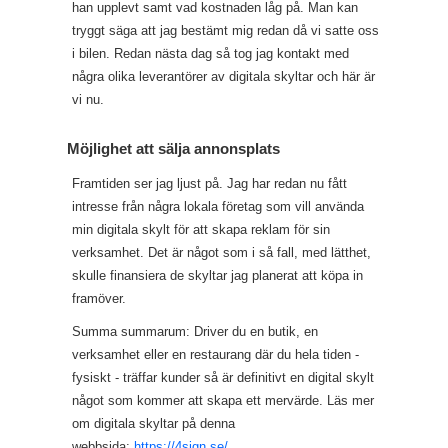
han upplevt samt vad kostnaden låg på. Man kan
tryggt säga att jag bestämt mig redan då vi satte oss
i bilen. Redan nästa dag så tog jag kontakt med
några olika leverantörer av digitala skyltar och här är
vi nu.
Möjlighet att sälja annonsplats
Framtiden ser jag ljust på. Jag har redan nu fått
intresse från några lokala företag som vill använda
min digitala skylt för att skapa reklam för sin
verksamhet. Det är något som i så fall, med lätthet,
skulle finansiera de skyltar jag planerat att köpa in
framöver.
Summa summarum: Driver du en butik, en
verksamhet eller en restaurang där du hela tiden -
fysiskt - träffar kunder så är definitivt en digital skylt
något som kommer att skapa ett mervärde. Läs mer
om digitala skyltar på denna
webbsida:
https://4sign.se/