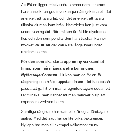
Att E4:an ligger relativt nära kommunens centrum
har sannolikt en god inverkan på näringsklimatet. Det
är enkelt att ta sig hit, och det är enkelt att ta sig
tillbaka dit man kom ifrån. Nackdelen kan just vara
under rusningstid. När trafiken är tät blir olyckorna
fler, och den som pendlar den här sträckan känner
mycket väl till att det kan vara långa köer under
rusningstiderna.
För den som ska starta upp en ny verksamhet
finns, som i så många andra kommuner,
NyföretagarCentrum
. Hit kan man gå för att få
rådgivning och hjälp i uppstartsfasen. Det kan också
passa att gå hit om man är egenföretagare sedan ett
tag tillbaka, men känner att man behöver hjälp att
expandera verksamheten.
Samtliga rådgivare har varit eller är egna företagare
själva. Med det sagt har de lite olika bakgrunder.
Nyligen har man till exempel välkomnat en ny