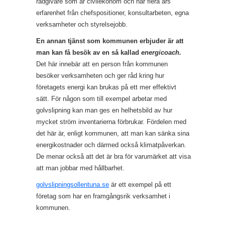
rådgivare som är civilekonom och har flera års
erfarenhet från chefspositioner, konsultarbeten, egna
verksamheter och styrelsejobb.
En annan tjänst som kommunen erbjuder är att
man kan få besök av en så kallad
energicoach.
Det här innebär att en person från kommunen
besöker verksamheten och ger råd kring hur
företagets energi kan brukas på ett mer effektivt
sätt. För någon som till exempel arbetar med
golvslipning kan man ges en helhetsbild av hur
mycket ström inventarierna förbrukar. Fördelen med
det här är, enligt kommunen, att man kan sänka sina
energikostnader och därmed också klimatpåverkan.
De menar också att det är bra för varumärket att visa
att man jobbar med hållbarhet.
golvslipningsollentuna.se
är ett exempel på ett
företag som har en framgångsrik verksamhet i
kommunen.