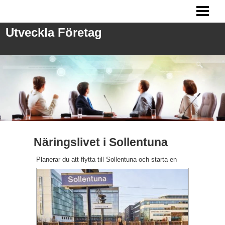
UTVECKLA FÖRETAG
Utveckla Företag
ANSTÄLLA PERSONAL
FRÅGOR VID REKRYTERING
MARKNADSFÖRING
BLOGG
Näringslivet i Sollentuna
Planerar du att fl
ytta till Sollentuna och starta en