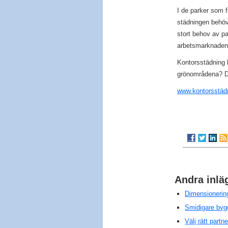
I de parker som 
städningen behöve
stort behov av p
arbetsmarknaden. 
Kontorsstädning h
grönområdena? Där
www.kontorsstäd
Andra inlä
Dimensionerin
Smidigare bygg
Välj rätt partn