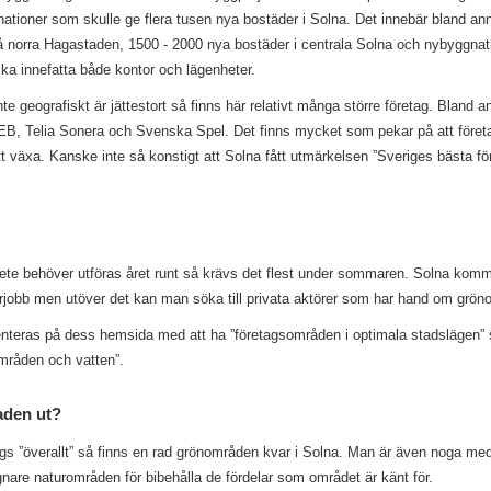
ationer som skulle ge flera tusen nya bostäder i Solna. Det innebär bland ann
å norra Hagastaden, 1500 - 2000 nya bostäder i centrala Solna och nybyggnat
ka innefatta både kontor och lägenheter.
e geografiskt är jättestort så finns här relativt många större företag. Bland 
, Telia Sonera och Svenska Spel. Det finns mycket som pekar på att föret
 växa. Kanske inte så konstigt att Solna fått utmärkelsen ”Sveriges bästa fö
te behöver utföras året runt så krävs det flest under sommaren. Solna komm
rjobb men utöver det kan man söka till privata aktörer som har hand om grön
nteras på dess hemsida med att ha ”företagsområden i optimala stadslägen” 
nområden och vatten”.
aden ut?
s ”överallt” så finns en rad grönområden kvar i Solna. Man är även noga med
nare naturområden för bibehålla de fördelar som området är känt för.