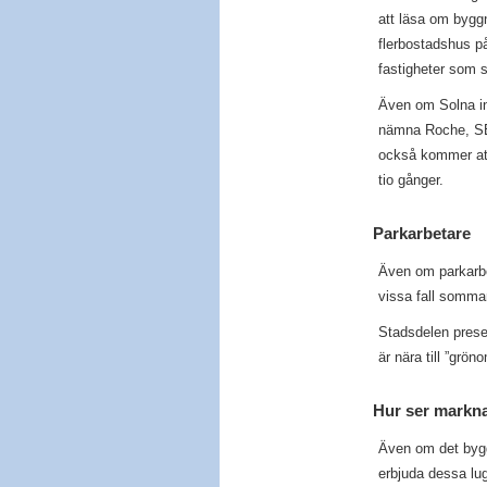
att läsa om byggn
flerbostadshus p
fastigheter som s
Även om Solna int
nämna Roche, SEB
också kommer att
tio gånger.
Parkarbetare
Även om parkarbe
vissa fall somma
Stadsdelen prese
är nära till ”grö
Hur ser markn
Även om det bygg
erbjuda dessa lug