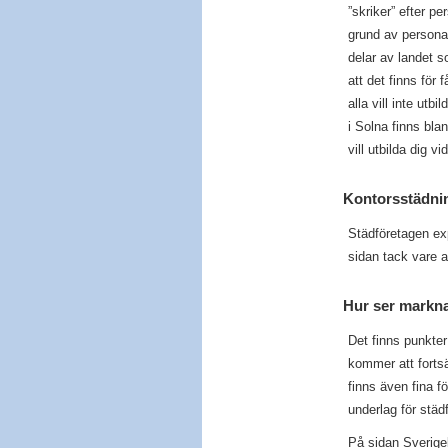
”skriker” efter p
grund av personalb
delar av landet 
att det finns för 
alla vill inte utb
i Solna finns blan
vill utbilda dig vi
Kontorsstädni
Städföretagen expa
sidan tack vare a
Hur ser markn
Det finns punkter
kommer att fortsä
finns även fina f
underlag för städ
På sidan Sverige