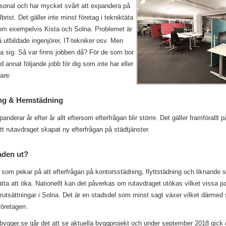
ersonal och har mycket svårt att expandera på
rist. Det gäller inte minst företag i tekniktäta
som exempelvis Kista och Solna. Problemet är
få utbildade ingenjörer, IT-tekniker osv. Men
ilda sig. Så var finns jobben då? För de som bor
d annat följande jobb för dig som inte har eller
dare:
ng & Hemstädning
nderar år efter år allt eftersom efterfrågan blir större. Det gäller framförallt 
tt rutavdraget skapat ny efterfrågan på städtjänster.
aden ut?
 som pekar på att efterfrågan på kontorsstädning, flyttstädning och liknande s
tta att öka. Nationellt kan det påverkas om rutavdraget utökas vilket vissa part
örutsättningar i Solna. Det är en stadsdel som minst sagt växer vilket därmed 
företagen.
bygger.se går det att se aktuella byggprojekt och under september 2018 gick 