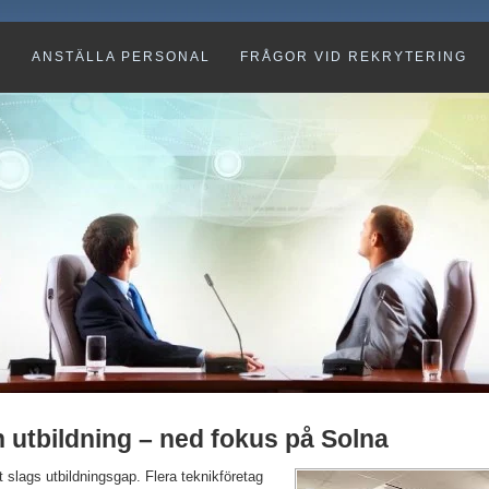
G
ANSTÄLLA PERSONAL
FRÅGOR VID REKRYTERING
 utbildning – ned fokus på Solna
t slags u
tbildningsgap. Flera teknikföretag