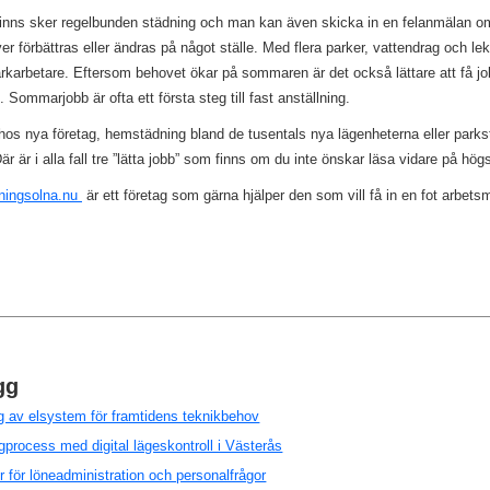
finns sker regelbunden städning och man kan även skicka in en felanmälan o
r förbättras eller ändras på något ställe. Med flera parker, vattendrag och lekp
arkarbetare. Eftersom behovet ökar på sommaren är det också lättare att få 
Sommarjobb är ofta ett första steg till fast anställning.
os nya företag, hemstädning bland de tusentals nya lägenheterna eller parkst
 är i alla fall tre ”lätta jobb” som finns om du inte önskar läsa vidare på hög
ningsolna.nu
är ett företag som gärna hjälper den som vill få in en fot arbet
gg
g av elsystem för framtidens teknikbehov
process med digital lägeskontroll i Västerås
er för löneadministration och personalfrågor