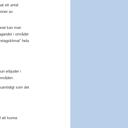
at ett antal
ioner av
annat kan man
agandet i området
retagsklimat” hela
un erbjuder i
områden.
samtidigt som det
 att kunna