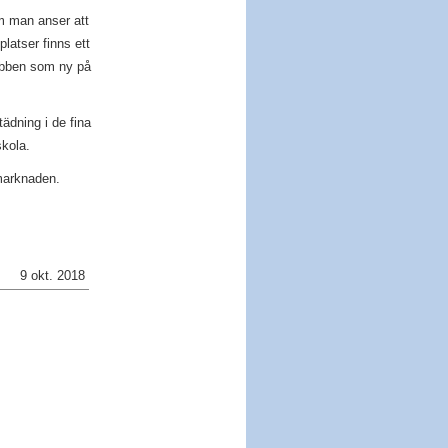
m man anser att
latser finns ett
jobben som ny på
ädning i de fina
skola.
smarknaden.
9 okt. 2018