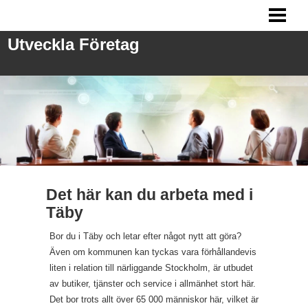
UTVECKLA FÖRETAG
Utveckla Företag
ANSTÄLLA PERSONAL
FRÅGOR VID REKRYTERING
MARKNADSFÖRING
BLOGG
Det här kan du arbeta med i
Täby
Bor du i Täby och letar efter något nytt att göra?
Även om kommunen kan tyckas vara förhållandevis
liten i relation till närliggande Stockholm, är utbudet
av butiker, tjänster och service i allmänhet stort här.
Det bor trots allt över 65 000 människor här, vilket är