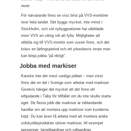
reser.
För närvarande finns en viss brist på VVS-montörer
över hela landet. Det byggs mycket, inte minst i
Stockholm, och vid nybyggnationer har utbildade
inom VVS en viktig roll att fylla. Möjligheter att
utbilda sig till VVS-montör som vuxen finns, och det
krävs en lärlingsperiod och ett yrkesbevis innan man
kan börja jobba ”på riktigt”.
Jobba med markiser
Kanske inte det mest vanliga jobbet – men visst
finns det en del i Sverige som arbetar med markiser.
Givetvis hänger det mycket att det finns ett
erbjudande i Täby för tillfället om du inte skulle starta
eget. De flesta jobb där markiser är inblandande
handlar om att montera upp markiser som kunderna
köpt. Du kan även få arbeta med att montera andra
solskyddsprodukter utöver markiser, till exempel
persienner, lamellgardiner och rullgardiner.