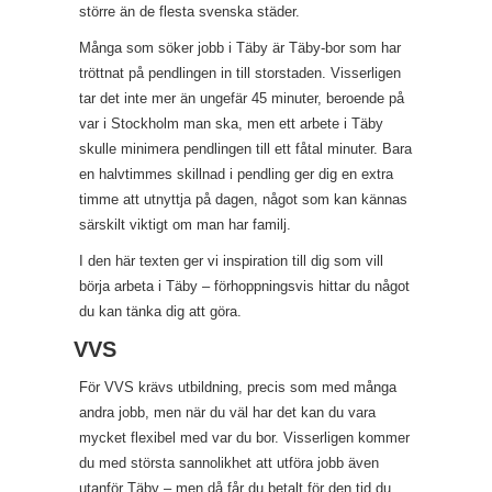
större än de flesta svenska städer.
Många som söker jobb i Täby är Täby-bor som har
tröttnat på pendlingen in till storstaden. Visserligen
tar det inte mer än ungefär 45 minuter, beroende på
var i Stockholm man ska, men ett arbete i Täby
skulle minimera pendlingen till ett fåtal minuter. Bara
en halvtimmes skillnad i pendling ger dig en extra
timme att utnyttja på dagen, något som kan kännas
särskilt viktigt om man har familj.
I den här texten ger vi inspiration till dig som vill
börja arbeta i Täby – förhoppningsvis hittar du något
du kan tänka dig att göra.
VVS
För VVS krävs utbildning, precis som med många
andra jobb, men när du väl har det kan du vara
mycket flexibel med var du bor. Visserligen kommer
du med största sannolikhet att utföra jobb även
utanför Täby – men då får du betalt för den tid du