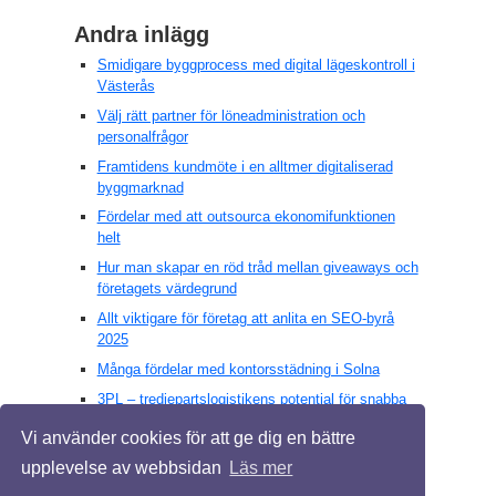
Andra inlägg
Smidigare byggprocess med digital lägeskontroll i
Västerås
Välj rätt partner för löneadministration och
personalfrågor
Framtidens kundmöte i en alltmer digitaliserad
byggmarknad
Fördelar med att outsourca ekonomifunktionen
helt
Hur man skapar en röd tråd mellan giveaways och
företagets värdegrund
Allt viktigare för företag att anlita en SEO-byrå
2025
Många fördelar med kontorsstädning i Solna
3PL – tredjepartslogistikens potential för snabba
lösningar
Vi använder cookies för att ge dig en bättre
Solcellsparkens roll i modern energiproduktion
upplevelse av webbsidan
Läs mer
Revisorernas oumbärliga roll för