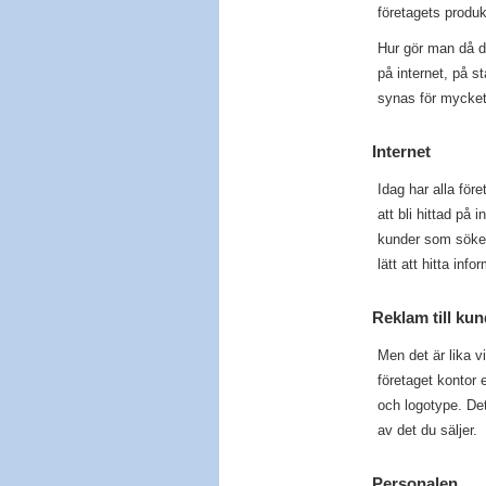
företagets produ
Hur gör man då d
på internet, på s
synas för mycket
Internet
Idag har alla för
att bli hittad på 
kunder som söker
lätt att hitta in
Reklam till kun
Men det är lika v
företaget kontor e
och logotype. Det
av det du säljer.
Personalen