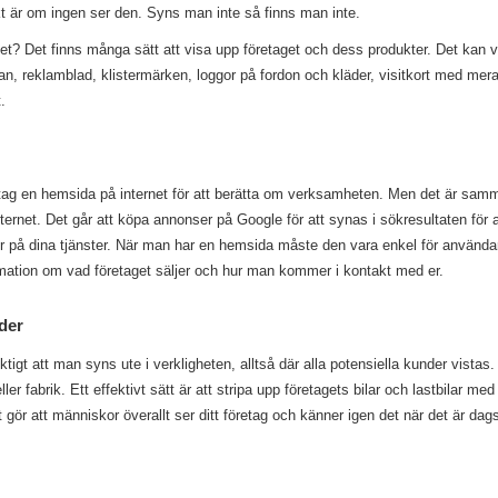
kt är om ingen ser den. Syns man inte så finns man inte.
et? Det finns många sätt att visa upp företaget och dess produkter. Det kan
tan, reklamblad, klistermärken, loggor på fordon och kläder, visitkort med mer
.
etag en hemsida på internet för att berätta om verksamheten. Men det är samma
internet. Det går att köpa annonser på Google för att synas i sökresultaten för a
 på dina tjänster. När man har en hemsida måste den vara enkel för använda
formation om vad företaget säljer och hur man kommer i kontakt med er.
der
iktigt att man syns ute i verkligheten, alltså där alla potensiella kunder vistas
ller fabrik. Ett effektivt sätt är att stripa upp företagets bilar och lastbilar m
 gör att människor överallt ser ditt företag och känner igen det när det är dag