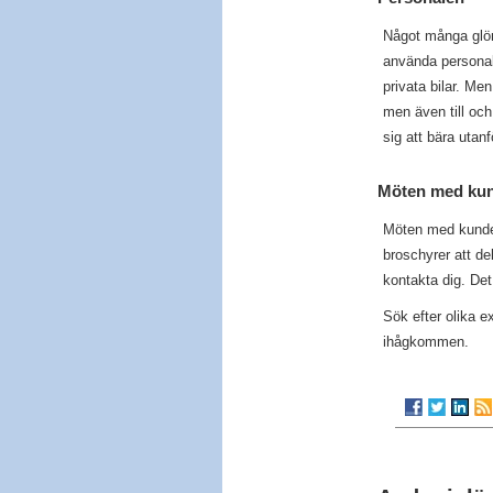
Något många glöm
använda personale
privata bilar. M
men även till och
sig att bära utan
Möten med ku
Möten med kunder 
broschyrer att del
kontakta dig. Det
Sök efter olika e
ihågkommen.