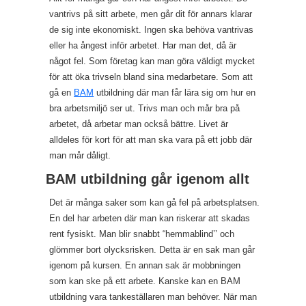
vantrivs på sitt arbete, men går dit för annars klarar
de sig inte ekonomiskt. Ingen ska behöva vantrivas
eller ha ångest inför arbetet. Har man det, då är
något fel. Som företag kan man göra väldigt mycket
för att öka trivseln bland sina medarbetare. Som att
gå en
BAM
utbildning där man får lära sig om hur en
bra arbetsmiljö ser ut. Trivs man och mår bra på
arbetet, då arbetar man också bättre. Livet är
alldeles för kort för att man ska vara på ett jobb där
man mår dåligt.
BAM utbildning går igenom allt
Det är många saker som kan gå fel på arbetsplatsen.
En del har arbeten där man kan riskerar att skadas
rent fysiskt. Man blir snabbt “hemmablind’’ och
glömmer bort olycksrisken. Detta är en sak man går
igenom på kursen. En annan sak är mobbningen
som kan ske på ett arbete. Kanske kan en BAM
utbildning vara tankeställaren man behöver. När man