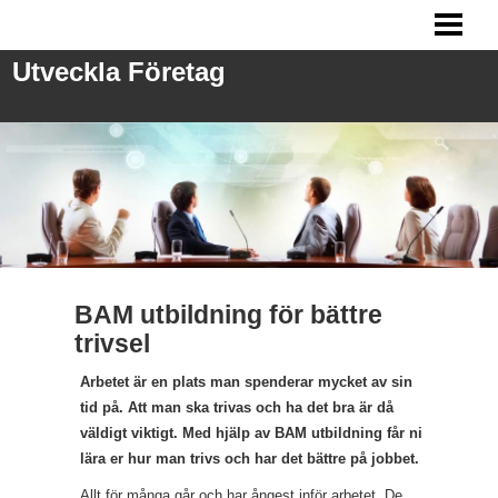
UTVECKLA FÖRETAG
Utveckla Företag
ANSTÄLLA PERSONAL
FRÅGOR VID REKRYTERING
MARKNADSFÖRING
BLOGG
BAM utbildning för bättre
trivsel
Arbetet är en plats man spenderar mycket av sin
tid på. Att man ska trivas och ha det bra är då
väldigt viktigt. Med hjälp av BAM utbildning får ni
lära er hur man trivs och har det bättre på jobbet.
Allt för många går och har ångest inför arbetet. De