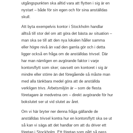
utgångspunkten ska alltid vara att flytten i sig är en
nystart – både för sin egen och för sina anställdas
skull.
Att byta exempelvis kontor i Stockholm handlar
alltså till stor del om att göra det bästa av situation –
man ska se till att den nya lokalen håller samma
eller högre nivå än vad den gamla gör och i detta
ligger också en fråga om de anställdas trivsel. Där
har man nämligen en avgörande faktor i varje
kontorsflytt som sker; oavsett om kontoret i sig är
mindre eller större än det föregående så måste man
med alla tänkbara medel göra att de anställda
verkligen trivs. Arbetsmiljön är – som de flesta
företagare är medvetna om – direkt avgörande för hur
bokslutet ser ut vid slutet av året.
Om vi här bryter ner denna fråga gällande de
anställdas trivsel kontra hur en kontorsflytt ska se ut
så kan vi säga att det handlar om att du driver ett
företag i Stockholm. Ett företag som gått så pass