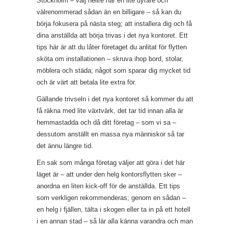
Stockholm – välj hellre här en lite dyrare och
välrenommerad sådan än en billigare – så kan du
börja fokusera på nästa steg; att installera dig och få
dina anställda att börja trivas i det nya kontoret. Ett
tips här är att du låter företaget du anlitat för flytten
sköta om installationen – skruva ihop bord, stolar,
möblera och städa; något som sparar dig mycket tid
och är värt att betala lite extra för.
Gällande trivseln i det nya kontoret så kommer du att
få räkna med lite växtvärk, det tar tid innan alla är
hemmastadda och då ditt företag – som vi sa –
dessutom anställt en massa nya människor så tar
det ännu längre tid.
En sak som många företag väljer att göra i det här
läget är – att under den helg kontorsflytten sker –
anordna en liten kick-off för de anställda. Ett tips
som verkligen rekommenderas; genom en sådan –
en helg i fjällen, tälta i skogen eller ta in på ett hotell
i en annan stad – så lär alla känna varandra och man