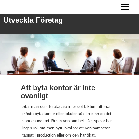
UTVECKLA FÖRETAG
Utveckla Företag
ANSTÄLLA PERSONAL
FRÅGOR VID REKRYTERING
MARKNADSFÖRING
BLOGG
Att byta kontor är inte
ovanligt
Står man som företagare inför det faktum att man
måste byta kontor eller lokaler så ska man se det
som en nystart för sin verksamhet. Det spelar här
ingen roll om man bytt lokal för att verksamheten
tappat i produktion eller om den har ökat,