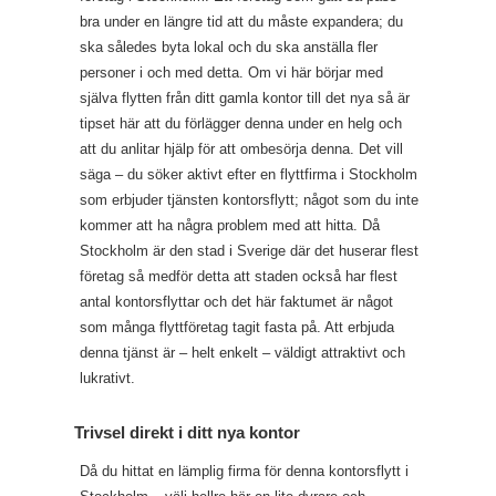
bra under en längre tid att du måste expandera; du
ska således byta lokal och du ska anställa fler
personer i och med detta. Om vi här börjar med
själva flytten från ditt gamla kontor till det nya så är
tipset här att du förlägger denna under en helg och
att du anlitar hjälp för att ombesörja denna. Det vill
säga – du söker aktivt efter en flyttfirma i Stockholm
som erbjuder tjänsten kontorsflytt; något som du inte
kommer att ha några problem med att hitta. Då
Stockholm är den stad i Sverige där det huserar flest
företag så medför detta att staden också har flest
antal kontorsflyttar och det här faktumet är något
som många flyttföretag tagit fasta på. Att erbjuda
denna tjänst är – helt enkelt – väldigt attraktivt och
lukrativt.
Trivsel direkt i ditt nya kontor
Då du hittat en lämplig firma för denna kontorsflytt i